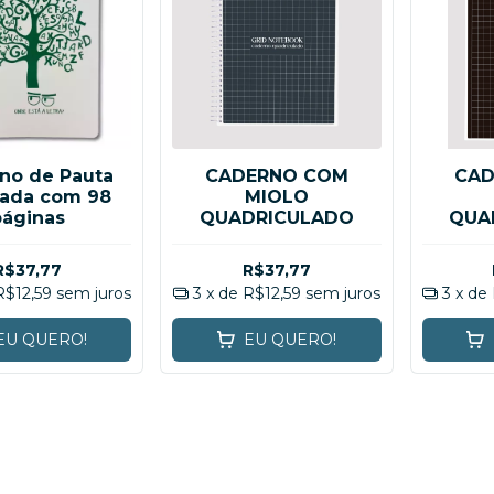
no de Pauta
CADERNO COM
CAD
ada com 98
MIOLO
páginas
QUADRICULADO
QUA
PAR
R$37,77
R$37,77
R$12,59
sem juros
3
x de
R$12,59
sem juros
3
x de
EU QUERO!
EU QUERO!