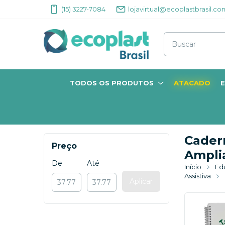
(15) 3227-7084
lojavirtual@ecoplastbrasil.co
TODOS OS PRODUTOS
ATACADO
E
Cader
Preço
Ampli
De
Até
Início
Edu
Assistiva
Aplicar