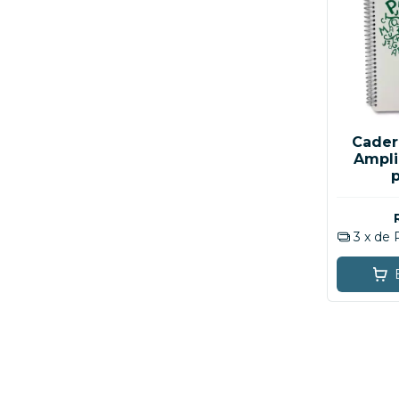
Cader
Ampli
3
x de