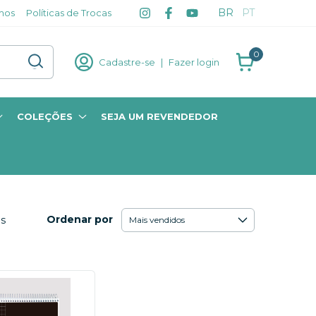
BR
PT
mos
Políticas de Trocas
0
Cadastre-se
|
Fazer login
COLEÇÕES
SEJA UM REVENDEDOR
Ordenar por
os