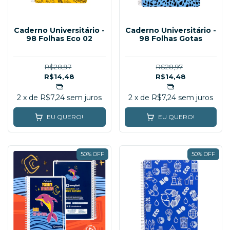
Caderno Universitário -
Caderno Universitário -
98 Folhas Eco 02
98 Folhas Gotas
R$28,97
R$28,97
R$14,48
R$14,48
2
x de
R$7,24
sem juros
2
x de
R$7,24
sem juros
EU QUERO!
EU QUERO!
50% OFF
50% OFF