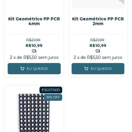
Kit Geométrico PP PCR
Kit Geométrico PP PCR
4mm
2mm
R$21,99
R$21,99
R$10,99
R$10,99
2
x de
R$5,50
sem juros
2
x de
R$5,50
sem juros
EU QUERO!
EU QUERO!
ESGOTADO
50% OFF