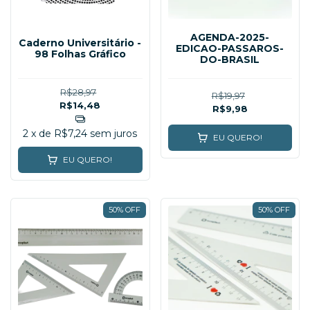
AGENDA-2025-
Caderno Universitário -
EDICAO-PASSAROS-
98 Folhas Gráfico
DO-BRASIL
R$28,97
R$19,97
R$14,48
R$9,98
2
x de
R$7,24
sem juros
EU QUERO!
EU QUERO!
50% OFF
50% OFF