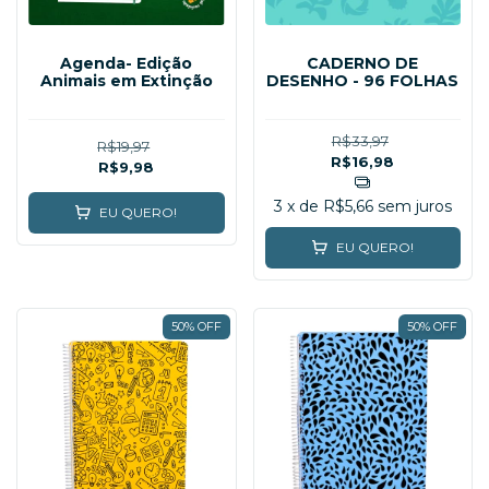
Agenda- Edição
CADERNO DE
Animais em Extinção
DESENHO - 96 FOLHAS
R$33,97
R$19,97
R$16,98
R$9,98
3
x de
R$5,66
sem juros
EU QUERO!
EU QUERO!
50% OFF
50% OFF