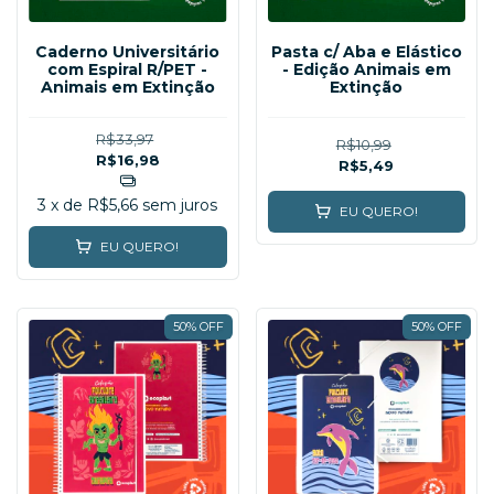
Caderno Universitário
Pasta c/ Aba e Elástico
com Espiral R/PET -
- Edição Animais em
Animais em Extinção
Extinção
R$33,97
R$10,99
R$16,98
R$5,49
3
x de
R$5,66
sem juros
EU QUERO!
EU QUERO!
50% OFF
50% OFF