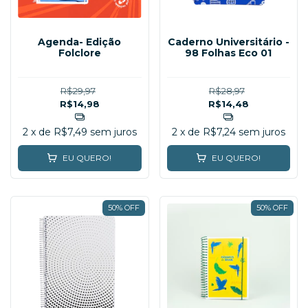
Agenda- Edição
Caderno Universitário -
Folclore
98 Folhas Eco 01
R$29,97
R$28,97
R$14,98
R$14,48
2
x de
R$7,49
sem juros
2
x de
R$7,24
sem juros
EU QUERO!
EU QUERO!
50% OFF
50% OFF