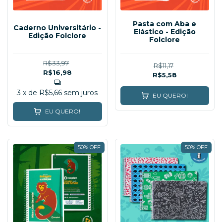
Pasta com Aba e
Caderno Universitário -
Elástico - Edição
Edição Folclore
Folclore
R$33,97
R$11,17
R$16,98
R$5,58
3
x de
R$5,66
sem juros
EU QUERO!
EU QUERO!
50% OFF
50% OFF