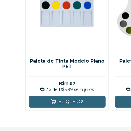
Paleta de Tinta Modelo Piano
Pale
PET
R$11,97
2
x de
R$5,99
sem juros
EU QUERO!