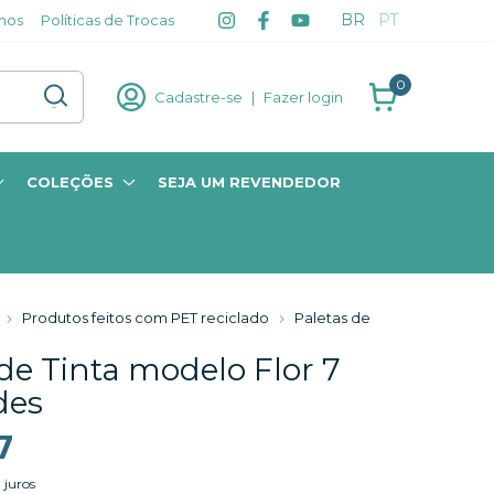
BR
PT
mos
Políticas de Trocas
0
Cadastre-se
|
Fazer login
COLEÇÕES
SEJA UM REVENDEDOR
Produtos feitos com PET reciclado
Paletas de
de Tinta modelo Flor 7
des
7
 juros