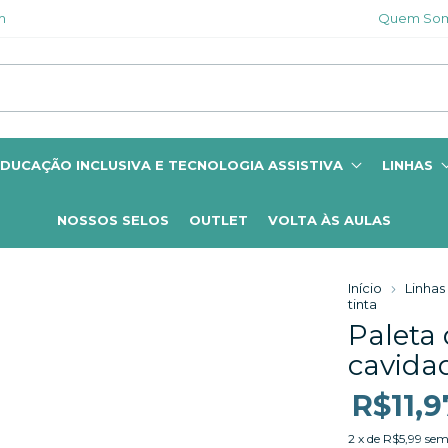
m
Quem So
DUCAÇÃO INCLUSIVA E TECNOLOGIA ASSISTIVA
LINHAS
NOSSOS SELOS
OUTLET
VOLTA ÀS AULAS
Início
Linhas
tinta
Paleta 
cavida
R$11,9
2
x de
R$5,99
sem