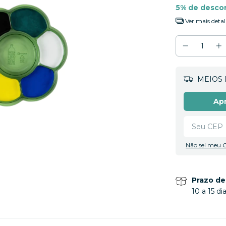
5% de desco
Ver mais detal
MEIOS 
Apr
Não sei meu 
Prazo de
10 a 15 d