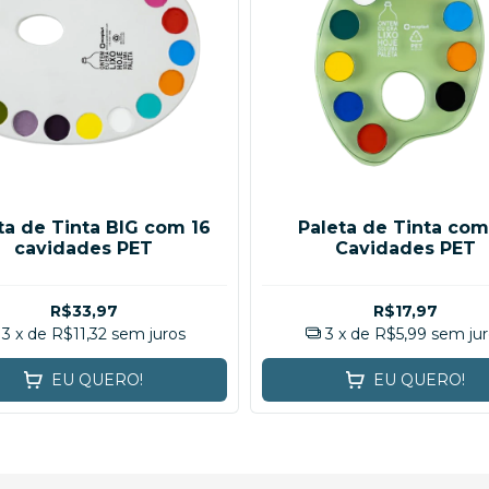
ta de Tinta BIG com 16
Paleta de Tinta com
cavidades PET
Cavidades PET
R$33,97
R$17,97
3
x de
R$11,32
sem juros
3
x de
R$5,99
sem jur
EU QUERO!
EU QUERO!