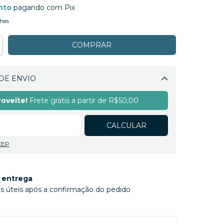
nto
pagando com Pix
hes
DE ENVIO
Alterar CEP
oveite!
Frete grátis a partir de
R$50,00
CALCULAR
CEP
 entrega
ias úteis após a confirmação do pedido